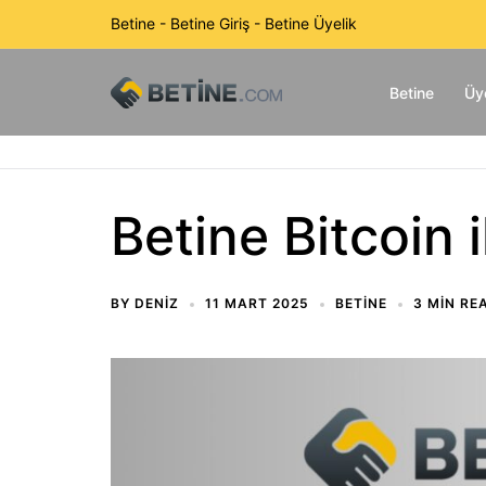
Skip
Betine - Betine Giriş - Betine Üyelik
to
content
Betine
Üye
Betine Bitcoin
BY
DENIZ
11 MART 2025
BETINE
3 MIN RE