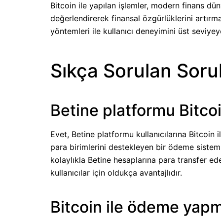
Bitcoin ile yapılan işlemler, modern finans dün
değerlendirerek finansal özgürlüklerini artırm
yöntemleri ile kullanıcı deneyimini üst seviyey
Sıkça Sorulan Soru
Betine platformu Bitco
Evet, Betine platformu kullanıcılarına Bitcoi
para birimlerini destekleyen bir ödeme sistemi a
kolaylıkla Betine hesaplarına para transfer ede
kullanıcılar için oldukça avantajlıdır.
Bitcoin ile ödeme yapma