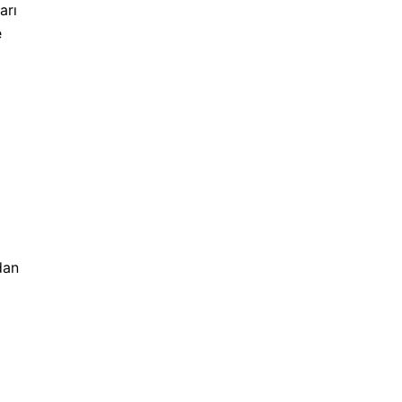
arı
e
dan