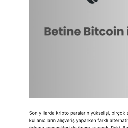
Son yıllarda kripto paraların yükselişi, birço
kullanıcıların alışveriş yaparken farklı altern
ödeme seçenekleri de önem kazandı. Peki, Be