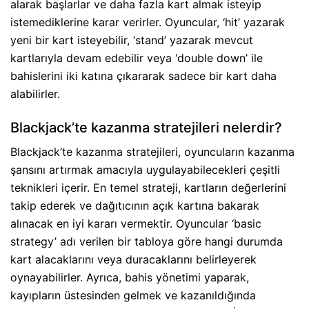
alarak başlarlar ve daha fazla kart almak isteyip
istemediklerine karar verirler. Oyuncular, ‘hit’ yazarak
yeni bir kart isteyebilir, ‘stand’ yazarak mevcut
kartlarıyla devam edebilir veya ‘double down’ ile
bahislerini iki katına çıkararak sadece bir kart daha
alabilirler.
Blackjack’te kazanma stratejileri nelerdir?
Blackjack’te kazanma stratejileri, oyuncuların kazanma
şansını artırmak amacıyla uygulayabilecekleri çeşitli
teknikleri içerir. En temel strateji, kartların değerlerini
takip ederek ve dağıtıcının açık kartına bakarak
alınacak en iyi kararı vermektir. Oyuncular ‘basic
strategy’ adı verilen bir tabloya göre hangi durumda
kart alacaklarını veya duracaklarını belirleyerek
oynayabilirler. Ayrıca, bahis yönetimi yaparak,
kayıpların üstesinden gelmek ve kazanıldığında