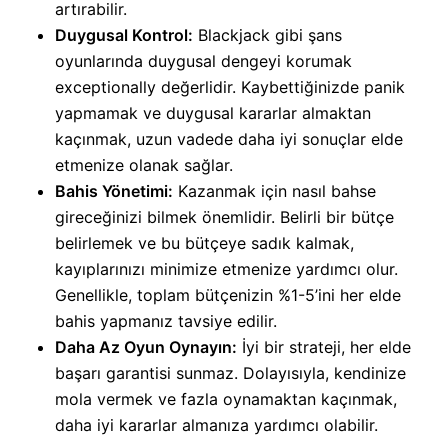
artırabilir.
Duygusal Kontrol:
Blackjack gibi şans
oyunlarında duygusal dengeyi korumak
exceptionally değerlidir. Kaybettiğinizde panik
yapmamak ve duygusal kararlar almaktan
kaçınmak, uzun vadede daha iyi sonuçlar elde
etmenize olanak sağlar.
Bahis Yönetimi:
Kazanmak için nasıl bahse
gireceğinizi bilmek önemlidir. Belirli bir bütçe
belirlemek ve bu bütçeye sadık kalmak,
kayıplarınızı minimize etmenize yardımcı olur.
Genellikle, toplam bütçenizin %1-5’ini her elde
bahis yapmanız tavsiye edilir.
Daha Az Oyun Oynayın:
İyi bir strateji, her elde
başarı garantisi sunmaz. Dolayısıyla, kendinize
mola vermek ve fazla oynamaktan kaçınmak,
daha iyi kararlar almanıza yardımcı olabilir.