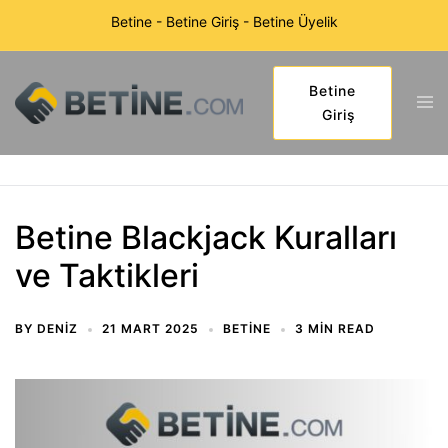
Skip
Betine - Betine Giriş - Betine Üyelik
to
content
Betine
Tog
Giriş
men
Betine Blackjack Kuralları
ve Taktikleri
BY
DENIZ
21 MART 2025
BETINE
3 MIN READ