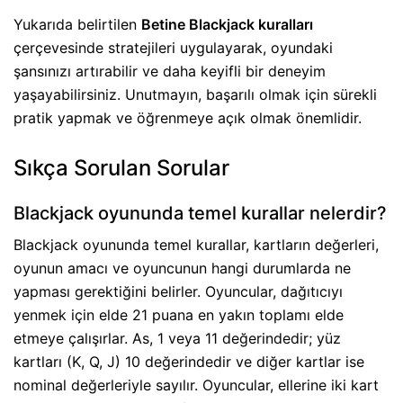
Yukarıda belirtilen
Betine Blackjack kuralları
çerçevesinde stratejileri uygulayarak, oyundaki
şansınızı artırabilir ve daha keyifli bir deneyim
yaşayabilirsiniz. Unutmayın, başarılı olmak için sürekli
pratik yapmak ve öğrenmeye açık olmak önemlidir.
Sıkça Sorulan Sorular
Blackjack oyununda temel kurallar nelerdir?
Blackjack oyununda temel kurallar, kartların değerleri,
oyunun amacı ve oyuncunun hangi durumlarda ne
yapması gerektiğini belirler. Oyuncular, dağıtıcıyı
yenmek için elde 21 puana en yakın toplamı elde
etmeye çalışırlar. As, 1 veya 11 değerindedir; yüz
kartları (K, Q, J) 10 değerindedir ve diğer kartlar ise
nominal değerleriyle sayılır. Oyuncular, ellerine iki kart