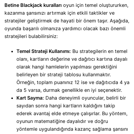
Betine Blackjack kuralları
oyun için temel oluştururken,
kazanma şansınızı artırmak için etkili taktikler ve
stratejiler geliştirmek de hayati bir önem taşır. Aşağıda,
oyunda başarılı olmanıza yardımcı olacak bazı önemli
stratejileri bulabilirsiniz:
Temel Strateji Kullanımı:
Bu strategilerin en temel
olanı, kartların değerine ve dağıtıcı kartına dayalı
olarak hangi hamlelerin yapılması gerektiğini
belirleyen bir strateji tablosu kullanmaktır.
Örneğin, toplam puanınız 12 ise ve dağıtıcıda 4 ya
da 5 varsa, durmak genellikle en iyi seçenektir.
Kart Sayma:
Daha deneyimli oyuncular, belirli bir
sayıdan sonra hangi kartların kaldığını takip
ederek avantaj elde etmeye çalışırlar. Bu yöntem,
oyunun matematiğine dayalıdır ve doğru
yöntemle uygulandığında kazanç sağlama şansını