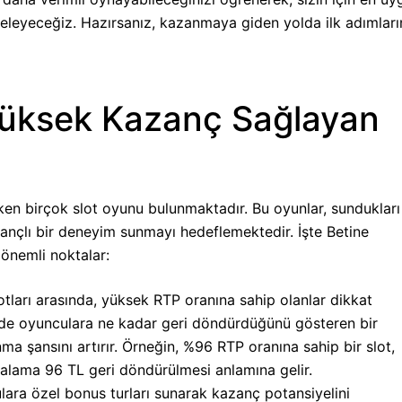
nceleyeceğiz. Hazırsanız, kazanmaya giden yolda ilk adımları
 Yüksek Kazanç Sağlayan
ken birçok slot oyunu bulunmaktadır. Bu oyunlar, sundukları
nçlı bir deneyim sunmayı hedeflemektedir. İşte Betine
 önemli noktalar:
lotları arasında, yüksek RTP oranına sahip olanlar dikkat
de oyunculara ne kadar geri döndürdüğünü gösteren bir
a şansını artırır. Örneğin, %96 RTP oranına sahip bir slot,
talama 96 TL geri döndürülmesi anlamına gelir.
lara özel bonus turları sunarak kazanç potansiyelini