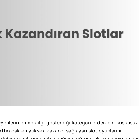
nlerin en çok ilgi gösterdiği kategorilerden biri kuşkusuz
rttıracak en yüksek kazancı sağlayan slot oyunlarını
ıl daha verimli oynayabileceğinizi öğrenerek, sizin için en u