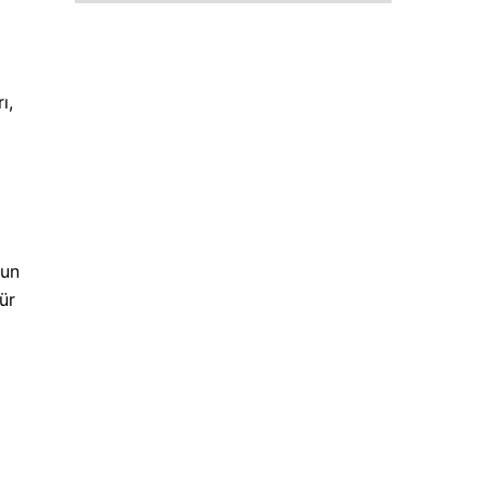
ı,
nun
ür