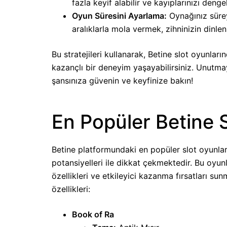
fazla keyif alabilir ve kayıplarınızı dengel
Oyun Süresini Ayarlama:
Oynağınız süreyi
aralıklarla mola vermek, zihninizin dinle
Bu stratejileri kullanarak,
Betine
slot oyunların
kazançlı bir deneyim yaşayabilirsiniz. Unutma
şansınıza güvenin ve keyfinize bakın!
En Popüler Betine Sl
Betine
platformundaki en popüler slot oyunlar
potansiyelleri ile dikkat çekmektedir. Bu oyunla
özellikleri ve etkileyici kazanma fırsatları su
özellikleri:
Book of Ra