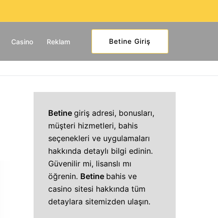
Betine Giriş
Casino
Reklam
Betine
giriş adresi, bonusları,
müşteri hizmetleri, bahis
seçenekleri ve uygulamaları
hakkında detaylı bilgi edinin.
Güvenilir mi, lisanslı mı
öğrenin.
Betine
bahis ve
casino sitesi hakkında tüm
detaylara sitemizden ulaşın.