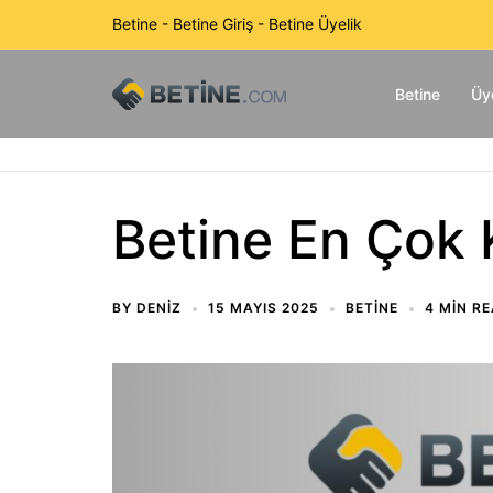
Skip
Betine - Betine Giriş - Betine Üyelik
to
content
Betine
Üye
Betine En Çok 
BY
DENIZ
15 MAYIS 2025
BETINE
4 MIN R