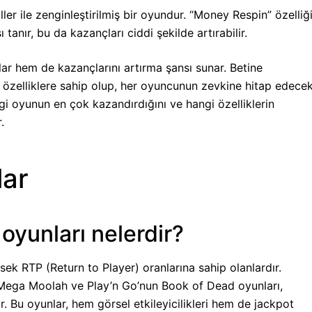
er ile zenginleştirilmiş bir oyundur. “Money Respin” özelliği
anır, bu da kazançları ciddi şekilde artırabilir.
lar hem de kazançlarını artırma şansı sunar. Betine
i özelliklere sahip olup, her oyuncunun zevkine hitap edece
gi oyunun en çok kazandırdığını ve hangi özelliklerin
.
lar
oyunları nelerdir?
sek RTP (Return to Player) oranlarına sahip olanlardır.
 Mega Moolah ve Play’n Go’nun Book of Dead oyunları,
ir. Bu oyunlar, hem görsel etkileyicilikleri hem de jackpot