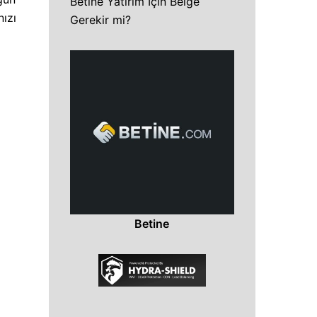
Betine Yatırım İçin Belge
nızı
Gerekir mi?
Betine