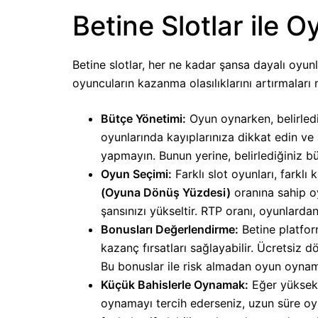
Betine Slotlar ile Oy
Betine slotlar, her ne kadar şansa dayalı oyunla
oyuncuların kazanma olasılıklarını artırmaları 
Bütçe Yönetimi:
Oyun oynarken, belirledi
oyunlarında kayıplarınıza dikkat edin ve
yapmayın. Bunun yerine, belirlediğiniz b
Oyun Seçimi:
Farklı slot oyunları, farklı
(Oyuna Dönüş Yüzdesi)
oranına sahip o
şansınızı yükseltir. RTP oranı, oyunlarda
Bonusları Değerlendirme:
Betine platfor
kazanç fırsatları sağlayabilir. Ücretsiz d
Bu bonuslar ile risk almadan oyun oyn
Küçük Bahislerle Oynamak:
Eğer yüksek 
oynamayı tercih ederseniz, uzun süre o