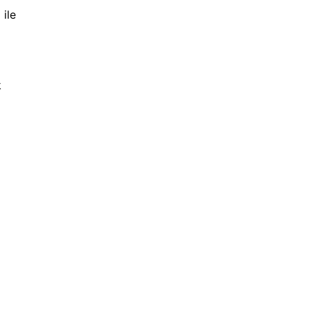
 ile
k