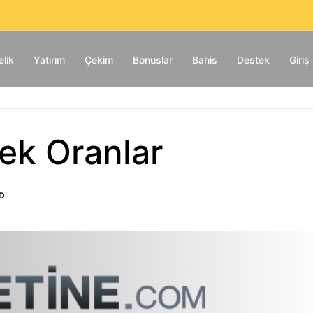
lik
Yatırım
Çekim
Bonuslar
Bahis
Destek
Giriş
ek Oranlar
D