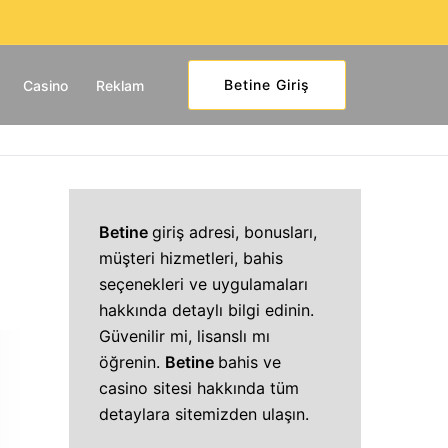
Betine Giriş
Casino
Reklam
Betine
giriş adresi, bonusları,
müşteri hizmetleri, bahis
seçenekleri ve uygulamaları
hakkında detaylı bilgi edinin.
Güvenilir mi, lisanslı mı
öğrenin.
Betine
bahis ve
casino sitesi hakkında tüm
detaylara sitemizden ulaşın.