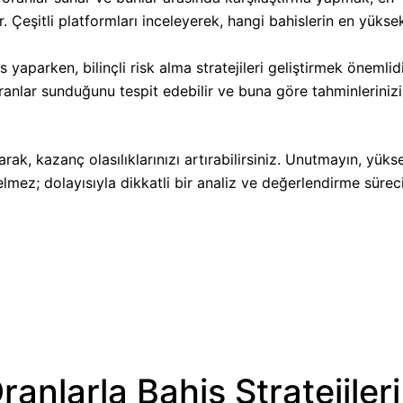
 Çeşitli platformları inceleyerek, hangi bahislerin en yükse
 yaparken, bilinçli risk alma stratejileri geliştirmek önemlidi
ranlar sunduğunu tespit edebilir ve buna göre tahminlerinizi
rak, kazanç olasılıklarınızı artırabilirsiniz. Unutmayın, yüks
ez; dolayısıyla dikkatli bir analiz ve değerlendirme sürec
anlarla Bahis Stratejileri