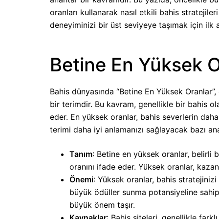
oranları kullanarak nasıl etkili bahis stratejile
deneyiminizi bir üst seviyeye taşımak için ilk a
Betine En Yüksek O
Bahis dünyasında “Betine En Yüksek Oranlar”,
bir terimdir. Bu kavram, genellikle bir bahis 
eder. En yüksek oranlar, bahis severlerin daha
terimi daha iyi anlamanızı sağlayacak bazı an
Tanım
: Betine en yüksek oranlar, belirl
oranını ifade eder. Yüksek oranlar, kaz
Önemi
: Yüksek oranlar, bahis stratejiniz
büyük ödüller sunma potansiyeline sahipt
büyük önem taşır.
Kaynaklar
: Bahis siteleri, genellikle far