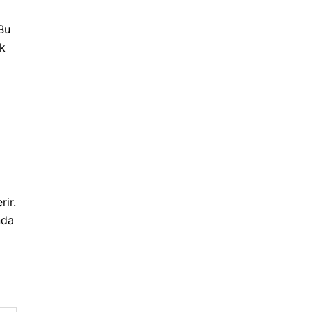
 Bu
ek
rir.
nda