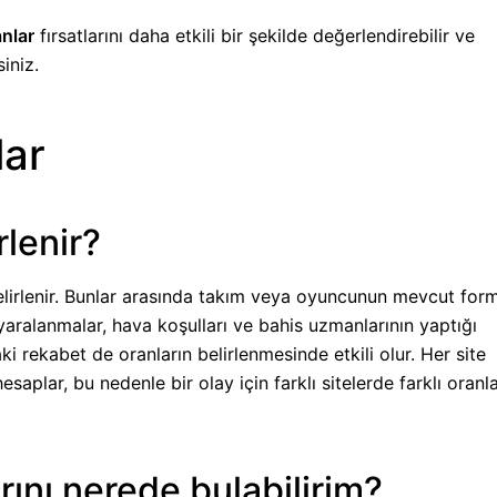
nlar
fırsatlarını daha etkili bir şekilde değerlendirebilir ve
iniz.
lar
rlenir?
k belirlenir. Bunlar arasında takım veya oyuncunun mevcut for
yaralanmalar, hava koşulları ve bahis uzmanlarının yaptığı
daki rekabet de oranların belirlenmesinde etkili olur. Her site
esaplar, bu nedenle bir olay için farklı sitelerde farklı oranl
ını nerede bulabilirim?