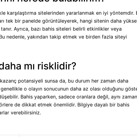
kle karşılaştırma sitelerinden yararlanmak en iyi yöntemdir.
nları tek bir panelde görüntüleyerek, hangi sitenin daha yüks
r. Ayrıca, bazı bahis siteleri belirli etkinlikler veya
u nedenle, yakından takip etmek ve birden fazla siteyi
daha mı risklidir?
k kazanç potansiyeli sunsa da, bu durum her zaman daha
, genellikle o olayın sonucunun daha az olası olduğunu göste
üşebilir. Bahis yaparken, sadece oranlara değil, aynı zama
lere de dikkat etmek önemlidir. Bilgiye dayalı bir bahis
rlar verebilirsiniz.