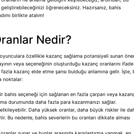
ri geliştirebileceğinizi öğreneceksiniz. Hazırsanız, bahis
dımı birlikte atalım!
ranlar Nedir?
 oyunculara özellikle kazanç sağlama potansiyeli sunan öne
olayının veya seçeneğinin oluşturduğu kazanç oranlarını ifade
 fazla kazanç elde etme şansı bulduğu anlamına gelir. İşte, 
a noktalar:
i bir bahis seçeneği için sağlanan en fazla çarpan veya kazan
anma durumunda daha fazla para kazanmanızı sağlar.
i etkileyebilir. Daha yüksek oranlar, daha büyük riskler ile da
ir. Bu nedenle, bahis severlerin bu oranları dikkate alması
klı oranlar sunar ve bunlar arasında karşılaştırma yapmak, en