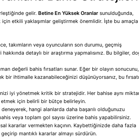
rleştiğinde gelir.
Betine En Yüksek Oranlar
sunulduğunda,
için etkili yaklaşımlar geliştirmek önemlidir. İşte bu amaçla
e, takımların veya oyuncuların son durumu, geçmiş
i hakkında detaylı bir araştırma yapmalısınız. Bu bilgiler, d
an değerli bahis fırsatları sunar. Eğer bir olayın sonucunu,
 bir ihtimalle kazanabileceğinizi düşünüyorsanız, bu fırsat
zi iyi yönetmek kritik bir stratejidir. Her bahise aynı mikta
mek için belirli bir bütçe belirleyin.
ni deneyerek, hangi alanlarda daha başarılı olduğunuzu
ahis veya toplam gol sayısı üzerine bahis yapabilirsiniz.
sal kararlar vermekten kaçının. Kaybettiğinizde daha fazla
 geçirip mantıklı kararlar almayı sürdürün.