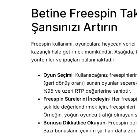
Betine Freespin Tak
Şansınızı Artırın
Freespin kullanımı, oyunculara heyecan verici 
kazançlı hale getirmek mümkündür. Aşağıda, k
yöntemler ve ipuçları bulunmaktadır:
Oyun Seçimi
: Kullanacağınız freespinle
(geri dönüş oranı) sunan oyunlar seçerek 
%95 ve üzeri RTP değerlerine sahiptir.
Freespin Sürelerini İnceleyin
: Her freespi
şekilde değerlendirmek için, freespinler
Örneğin, yoğun oyuncu trafiği olmayan sa
Bonusu Dikkatlice Okuyun
: Freespin bo
Bazı bonusların çevrim şartları daha zor 