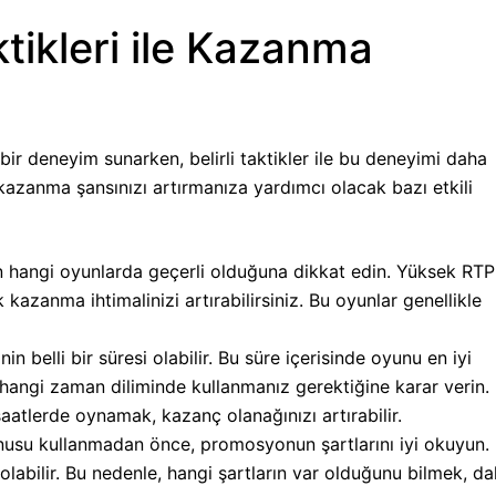
tikleri ile Kazanma
bir deneyim sunarken, belirli taktikler ile bu deneyimi daha
azanma şansınızı artırmanıza yardımcı olacak bazı etkili
rin hangi oyunlarda geçerli olduğuna dikkat edin. Yüksek RTP
kazanma ihtimalinizi artırabilirsiniz. Bu oyunlar genellikle
nin belli bir süresi olabilir. Bu süre içerisinde oyunu en iyi
i hangi zaman diliminde kullanmanız gerektiğine karar verin.
atlerde oynamak, kazanç olanağınızı artırabilir.
nusu kullanmadan önce, promosyonun şartlarını iyi okuyun.
olabilir. Bu nedenle, hangi şartların var olduğunu bilmek, d