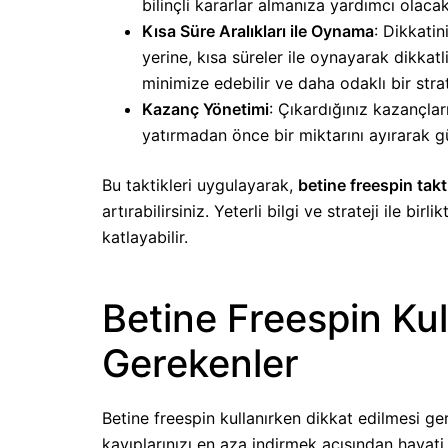
bilinçli kararlar almanıza yardımcı olacakt
Kısa Süre Aralıkları ile Oynama
: Dikkatin
yerine, kısa süreler ile oynayarak dikkatl
minimize edebilir ve daha odaklı bir stratej
Kazanç Yönetimi
: Çıkardığınız kazançlar
yatırmadan önce bir miktarını ayırarak güve
Bu taktikleri uygulayarak,
betine
freespin takti
artırabilirsiniz. Yeterli bilgi ve strateji ile bi
katlayabilir.
Betine Freespin Ku
Gerekenler
Betine freespin kullanırken dikkat edilmesi ge
kayıplarınızı en aza indirmek açısından haya