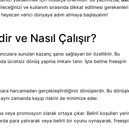
ileceğinizi ve kullanım sırasında dikkat edilmesi gerekenleri
 bu heyecan verici dünyaya adım atmaya başlayalım!
ir ve Nasıl Çalışır?
unculara sunulan kazanç şansı sağlayan bir özelliktir. Bu
unda ücretsiz dönüş yapma imkanı tanır. İşte betine freespin
para harcamadan gerçekleştirdiğiniz dönüşlerdir. Bu dönüşle
 aynı zamanda kayıp riskini de minimize eder.
nus veya promosyon olarak ortaya çıkar. Belirli koşulları yeri
arda para yatırarak veya belirli bir oyunu oynayarak, freesp