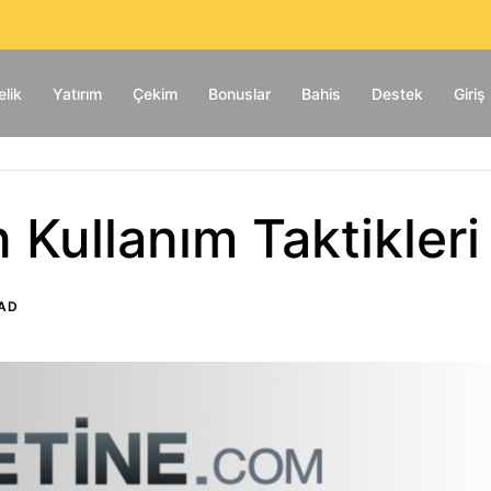
lik
Yatırım
Çekim
Bonuslar
Bahis
Destek
Giriş
 Kullanım Taktikleri
EAD