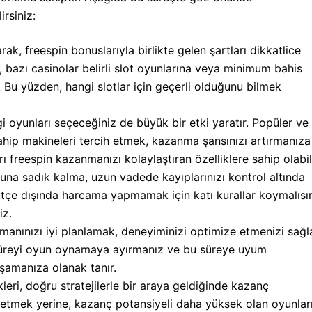
irsiniz:
ak, freespin bonuslarıyla birlikte gelen şartları dikkatlice
a, bazı casinolar belirli slot oyunlarına veya minimum bahis
ir. Bu yüzden, hangi slotlar için geçerli olduğunu bilmek
 oyunları seçeceğiniz de büyük bir etki yaratır. Popüler ve
ahip makineleri tercih etmek, kazanma şansınızı artırmanıza
rı freespin kazanmanızı kolaylaştıran özelliklere sahip olabili
una sadık kalma, uzun vadede kayıplarınızı kontrol altında
bütçe dışında harcama yapmamak için katı kurallar koymalısın
iz.
manınızı iyi planlamak, deneyiminizi optimize etmenizi sağla
ir süreyi oyun oynamaya ayırmanız ve bu süreye uyum
şamanıza olanak tanır.
leri, doğru stratejilerle bir araya geldiğinde kazanç
ih etmek yerine, kazanç potansiyeli daha yüksek olan oyunlar