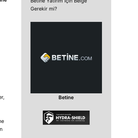
Betine Yatırım İçin Belge
Gerekir mi?
r,
Betine
ne
in