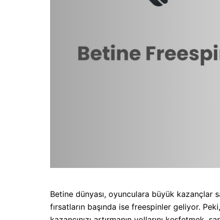
Betine dünyası, oyunculara büyük kazançlar sağ
fırsatların başında ise freespinler geliyor. Pek
kazancınızı artırmanın yollarını keşfetmek, şa