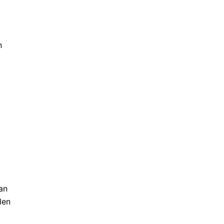
n
an
len