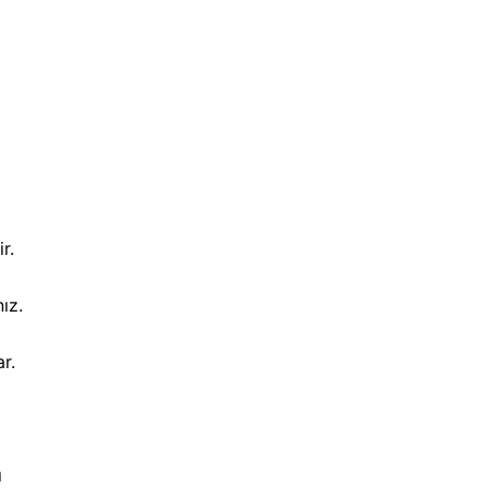
r.
ız.
r.
ı