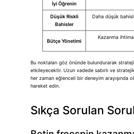
İyi Öğrenin
Düşük Riskli
Daha düşük bahisle
Bahisler
Kazanma ihtimalle
Bütçe Yönetimi
Bu noktaları göz önünde bulundurarak strateji
etkileyecektir. Uzun vadede sabırlı ve strateji
her zaman eğlenceli bir deneyim arayışında o
hareket edin.
Sıkça Sorulan Soru
Betin freespin kazanm