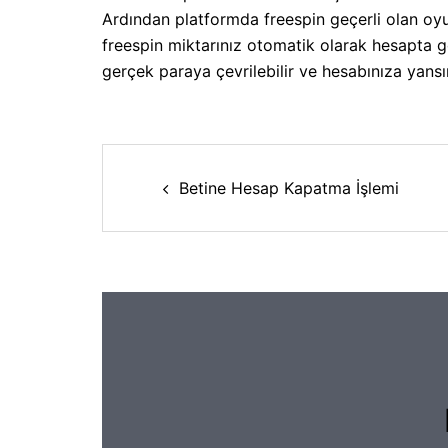
Ardından platformda freespin geçerli olan oyu
freespin miktarınız otomatik olarak hesapta g
gerçek paraya çevrilebilir ve hesabınıza yansır
Post
Betine Hesap Kapatma İşlemi
navigation