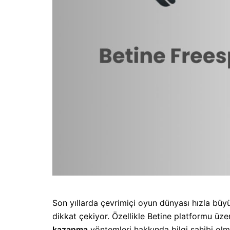
Son yıllarda çevrimiçi oyun dünyası hızla büy
dikkat çekiyor. Özellikle Betine platformu üz
kazanma
yöntemleri hakkında bilgi sahibi ol