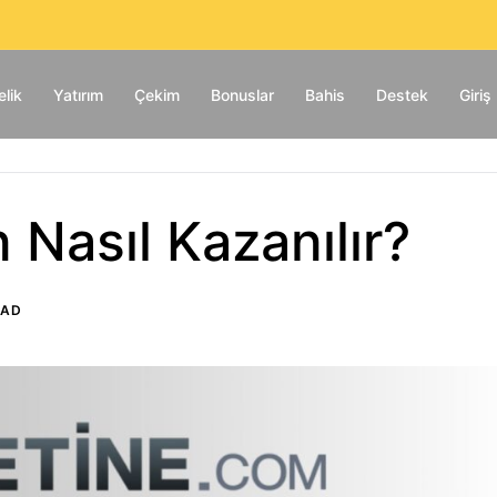
lik
Yatırım
Çekim
Bonuslar
Bahis
Destek
Giriş
 Nasıl Kazanılır?
EAD