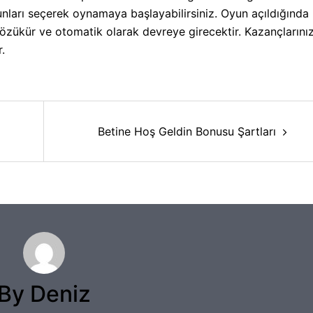
nları seçerek oynamaya başlayabilirsiniz. Oyun açıldığında
özükür ve otomatik olarak devreye girecektir. Kazançlarını
.
Betine Hoş Geldin Bonusu Şartları
By Deniz