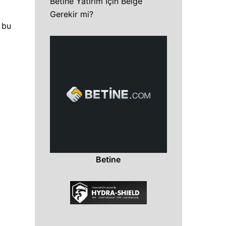
Betine Yatırım İçin Belge
Gerekir mi?
 bu
Betine