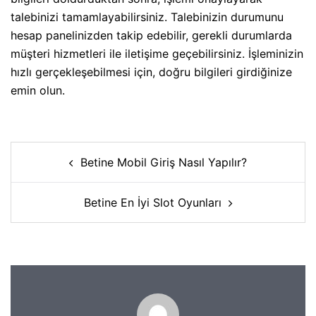
talebinizi tamamlayabilirsiniz. Talebinizin durumunu
hesap panelinizden takip edebilir, gerekli durumlarda
müşteri hizmetleri ile iletişime geçebilirsiniz. İşleminizin
hızlı gerçekleşebilmesi için, doğru bilgileri girdiğinize
emin olun.
Post
Betine Mobil Giriş Nasıl Yapılır?
navigation
Betine En İyi Slot Oyunları