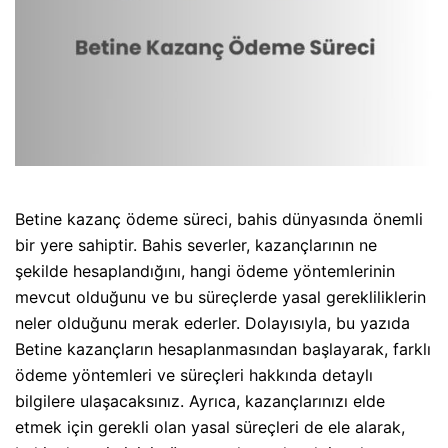
Betine kazanç ödeme süreci, bahis dünyasında önemli
bir yere sahiptir. Bahis severler, kazançlarının ne
şekilde hesaplandığını, hangi ödeme yöntemlerinin
mevcut olduğunu ve bu süreçlerde yasal gerekliliklerin
neler olduğunu merak ederler. Dolayısıyla, bu yazıda
Betine kazançların hesaplanmasından başlayarak, farklı
ödeme yöntemleri ve süreçleri hakkında detaylı
bilgilere ulaşacaksınız. Ayrıca, kazançlarınızı elde
etmek için gerekli olan yasal süreçleri de ele alarak,