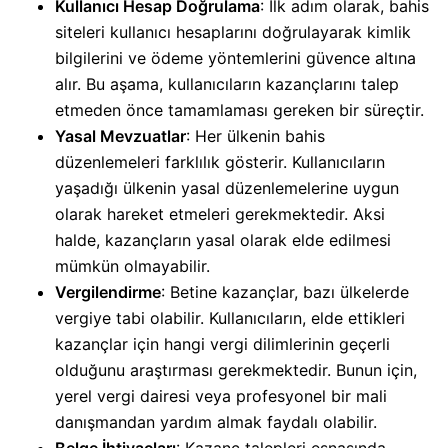
Kullanıcı Hesap Doğrulama
: İlk adım olarak, bahis
siteleri kullanıcı hesaplarını doğrulayarak kimlik
bilgilerini ve ödeme yöntemlerini güvence altına
alır. Bu aşama, kullanıcıların kazançlarını talep
etmeden önce tamamlaması gereken bir süreçtir.
Yasal Mevzuatlar
: Her ülkenin bahis
düzenlemeleri farklılık gösterir. Kullanıcıların
yaşadığı ülkenin yasal düzenlemelerine uygun
olarak hareket etmeleri gerekmektedir. Aksi
halde, kazançların yasal olarak elde edilmesi
mümkün olmayabilir.
Vergilendirme
: Betine kazançlar, bazı ülkelerde
vergiye tabi olabilir. Kullanıcıların, elde ettikleri
kazançlar için hangi vergi dilimlerinin geçerli
olduğunu araştırması gerekmektedir. Bunun için,
yerel vergi dairesi veya profesyonel bir mali
danışmandan yardım almak faydalı olabilir.
Belge İhtiyaçları
: Kazanç talepleri esnasında,