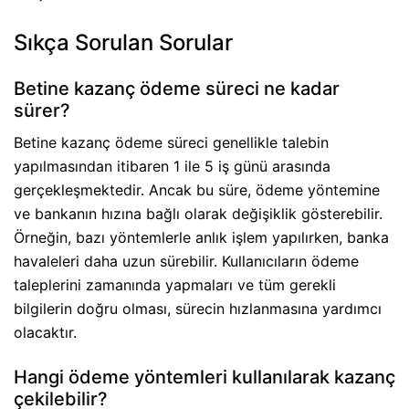
Sıkça Sorulan Sorular
Betine kazanç ödeme süreci ne kadar
sürer?
Betine kazanç ödeme süreci genellikle talebin
yapılmasından itibaren 1 ile 5 iş günü arasında
gerçekleşmektedir. Ancak bu süre, ödeme yöntemine
ve bankanın hızına bağlı olarak değişiklik gösterebilir.
Örneğin, bazı yöntemlerle anlık işlem yapılırken, banka
havaleleri daha uzun sürebilir. Kullanıcıların ödeme
taleplerini zamanında yapmaları ve tüm gerekli
bilgilerin doğru olması, sürecin hızlanmasına yardımcı
olacaktır.
Hangi ödeme yöntemleri kullanılarak kazanç
çekilebilir?