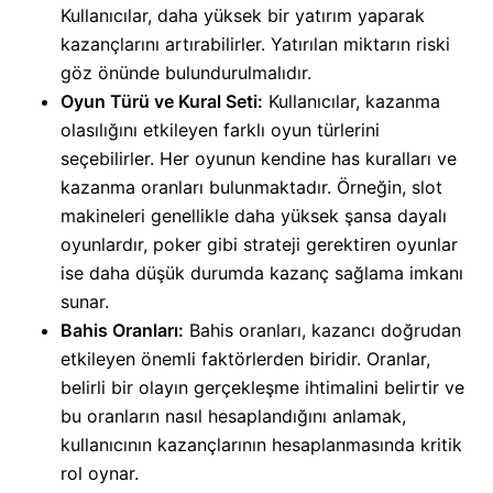
Kullanıcılar, daha yüksek bir yatırım yaparak
kazançlarını artırabilirler. Yatırılan miktarın riski
göz önünde bulundurulmalıdır.
Oyun Türü ve Kural Seti:
Kullanıcılar, kazanma
olasılığını etkileyen farklı oyun türlerini
seçebilirler. Her oyunun kendine has kuralları ve
kazanma oranları bulunmaktadır. Örneğin, slot
makineleri genellikle daha yüksek şansa dayalı
oyunlardır, poker gibi strateji gerektiren oyunlar
ise daha düşük durumda kazanç sağlama imkanı
sunar.
Bahis Oranları:
Bahis oranları, kazancı doğrudan
etkileyen önemli faktörlerden biridir. Oranlar,
belirli bir olayın gerçekleşme ihtimalini belirtir ve
bu oranların nasıl hesaplandığını anlamak,
kullanıcının kazançlarının hesaplanmasında kritik
rol oynar.