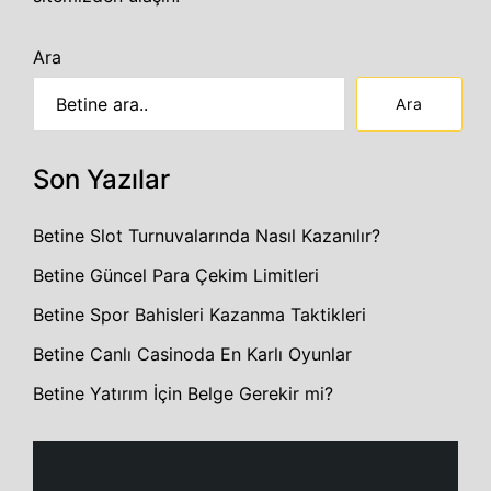
Ara
Ara
Son Yazılar
Betine Slot Turnuvalarında Nasıl Kazanılır?
Betine Güncel Para Çekim Limitleri
Betine Spor Bahisleri Kazanma Taktikleri
Betine Canlı Casinoda En Karlı Oyunlar
Betine Yatırım İçin Belge Gerekir mi?