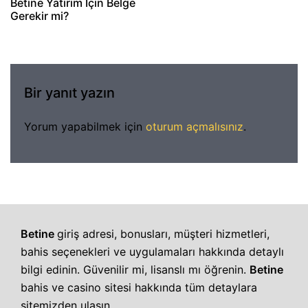
Betine Yatırım İçin Belge
Gerekir mi?
Bir yanıt yazın
Yorum yapabilmek için
oturum açmalısınız
.
Betine
giriş adresi, bonusları, müşteri hizmetleri,
bahis seçenekleri ve uygulamaları hakkında detaylı
bilgi edinin. Güvenilir mi, lisanslı mı öğrenin.
Betine
bahis ve casino sitesi hakkında tüm detaylara
sitemizden ulaşın.