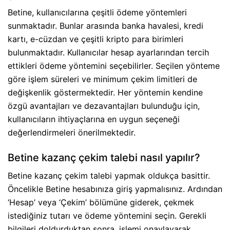
Betine, kullanıcılarına çeşitli ödeme yöntemleri
sunmaktadır. Bunlar arasında banka havalesi, kredi
kartı, e-cüzdan ve çeşitli kripto para birimleri
bulunmaktadır. Kullanıcılar hesap ayarlarından tercih
ettikleri ödeme yöntemini seçebilirler. Seçilen yönteme
göre işlem süreleri ve minimum çekim limitleri de
değişkenlik göstermektedir. Her yöntemin kendine
özgü avantajları ve dezavantajları bulunduğu için,
kullanıcıların ihtiyaçlarına en uygun seçeneği
değerlendirmeleri önerilmektedir.
Betine kazanç çekim talebi nasıl yapılır?
Betine kazanç çekim talebi yapmak oldukça basittir.
Öncelikle Betine hesabınıza giriş yapmalısınız. Ardından
‘Hesap’ veya ‘Çekim’ bölümüne giderek, çekmek
istediğiniz tutarı ve ödeme yöntemini seçin. Gerekli
bilgileri doldurduktan sonra, işlemi onaylayarak