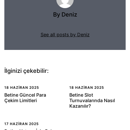
By Deniz
See all posts by Deniz
İlginizi çekebilir:
18 HAZIRAN 2025
18 HAZIRAN 2025
Betine Güncel Para
Betine Slot
Çekim Limitleri
Turnuvalarında Nasıl
Kazanılır?
17 HAZIRAN 2025