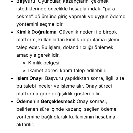
Başvuru
: Oyuncular, kazançlarını çekmek
istediklerinde öncelikle hesaplarındaki “para
çekme” bölümüne giriş yapmalı ve uygun ödeme
yöntemini seçmelidir.
Kimlik Doğrulama
: Güvenlik nedeni ile birçok
platform, kullanıcıdan kimlik doğrulama işlemi
talep eder. Bu işlem, dolandırıcılığı önlemek
amacıyla gereklidir.
Kimlik belgesi
İkamet adresi kanıtı talep edilebilir.
İşlem Onayı
: Başvuru yapıldıktan sonra, ilgili site
bu talebi inceler ve işleme alır. Onay süreci
platforma göre değişiklik gösterebilir.
Ödemenin Gerçekleşmesi
: Onay sonrası,
belirlenen süre içinde kazanç, seçilen ödeme
yöntemine bağlı olarak kullanıcının hesabına
aktarılır.