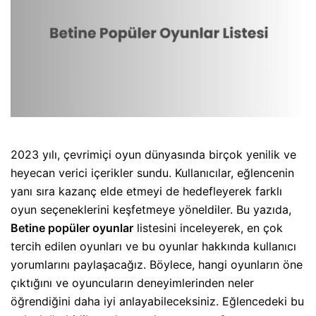
2023 yılı, çevrimiçi oyun dünyasında birçok yenilik ve
heyecan verici içerikler sundu. Kullanıcılar, eğlencenin
yanı sıra kazanç elde etmeyi de hedefleyerek farklı
oyun seçeneklerini keşfetmeye yöneldiler. Bu yazıda,
Betine popüler oyunlar
listesini inceleyerek, en çok
tercih edilen oyunları ve bu oyunlar hakkında kullanıcı
yorumlarını paylaşacağız. Böylece, hangi oyunların öne
çıktığını ve oyuncuların deneyimlerinden neler
öğrendiğini daha iyi anlayabileceksiniz. Eğlencedeki bu