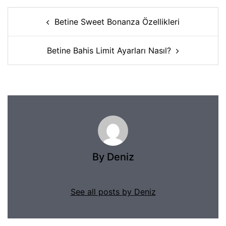
Post
Betine Sweet Bonanza Özellikleri
navigation
Betine Bahis Limit Ayarları Nasıl?
By Deniz
See all posts by Deniz