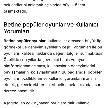
beklentilerini anlamak açısından büyük önem
taşımaktadır.
Betine popüler oyunlar ve Kullanıcı
Yorumları
Betine popüler oyunlar
, kullanıcılar arasında büyük ilgi
görmekte ve deneyimleyenlerin çeşitli yorumları ile bu
oyunların kalitesi hakkında değerli bilgiler sunmaktadır.
Özellikle son yıllarda çevrimiçi bahis ve oyun
platformlarının artması, kullanıcıların deneyimlerini
paylaşmalarını kolaylaştırmıştır. Bu bağlamda, popüler
oyunların özelliklerini ve kullanıcı yorumlarını analiz
etmek, gelecekteki tercihleri belirlemek açısından son
derece önemlidir.
Aşağıda, en çok oynanan oyunlara dair kullanıcı