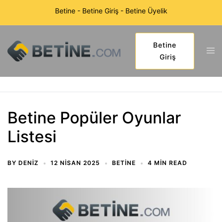
Skip
Betine - Betine Giriş - Betine Üyelik
to
content
Betine
Tog
Giriş
men
Betine Popüler Oyunlar
Listesi
BY
DENIZ
12 NISAN 2025
BETINE
4 MIN READ