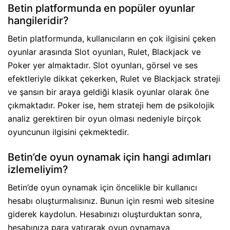
Betin platformunda en popüler oyunlar
hangileridir?
Betin platformunda, kullanıcıların en çok ilgisini çeken
oyunlar arasında Slot oyunları, Rulet, Blackjack ve
Poker yer almaktadır. Slot oyunları, görsel ve ses
efektleriyle dikkat çekerken, Rulet ve Blackjack strateji
ve şansın bir araya geldiği klasik oyunlar olarak öne
çıkmaktadır. Poker ise, hem strateji hem de psikolojik
analiz gerektiren bir oyun olması nedeniyle birçok
oyuncunun ilgisini çekmektedir.
Betin’de oyun oynamak için hangi adımları
izlemeliyim?
Betin’de oyun oynamak için öncelikle bir kullanıcı
hesabı oluşturmalısınız. Bunun için resmi web sitesine
giderek kaydolun. Hesabınızı oluşturduktan sonra,
hesabınıza para yatırarak oyun oynamaya