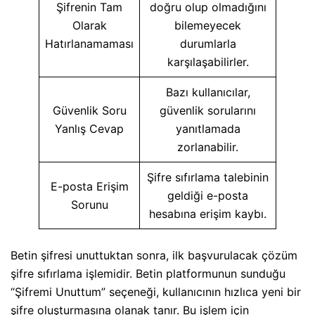
Şifrenin Tam
doğru olup olmadığını
Olarak
bilemeyecek
Hatırlanamaması
durumlarla
karşılaşabilirler.
Bazı kullanıcılar,
Güvenlik Soru
güvenlik sorularını
Yanlış Cevap
yanıtlamada
zorlanabilir.
Şifre sıfırlama talebinin
E-posta Erişim
geldiği e-posta
Sorunu
hesabına erişim kaybı.
Betin şifresi unuttuktan sonra, ilk başvurulacak çözüm
şifre sıfırlama işlemidir. Betin platformunun sunduğu
“Şifremi Unuttum” seçeneği, kullanıcının hızlıca yeni bir
şifre oluşturmasına olanak tanır. Bu işlem için