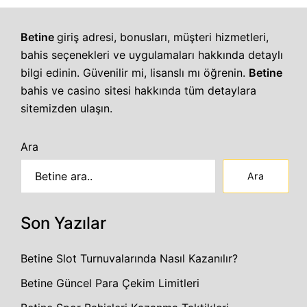
Betine
giriş adresi, bonusları, müşteri hizmetleri,
bahis seçenekleri ve uygulamaları hakkında detaylı
bilgi edinin. Güvenilir mi, lisanslı mı öğrenin.
Betine
bahis ve casino sitesi hakkında tüm detaylara
sitemizden ulaşın.
Ara
Ara
Son Yazılar
Betine Slot Turnuvalarında Nasıl Kazanılır?
Betine Güncel Para Çekim Limitleri