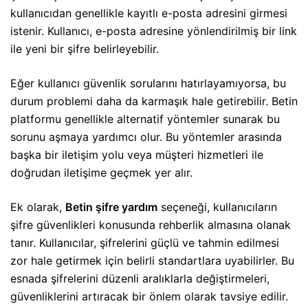
kullanıcıdan genellikle kayıtlı e-posta adresini girmesi
istenir. Kullanıcı, e-posta adresine yönlendirilmiş bir link
ile yeni bir şifre belirleyebilir.
Eğer kullanıcı güvenlik sorularını hatırlayamıyorsa, bu
durum problemi daha da karmaşık hale getirebilir. Betin
platformu genellikle alternatif yöntemler sunarak bu
sorunu aşmaya yardımcı olur. Bu yöntemler arasında
başka bir iletişim yolu veya müşteri hizmetleri ile
doğrudan iletişime geçmek yer alır.
Ek olarak,
Betin şifre yardım
seçeneği, kullanıcıların
şifre güvenlikleri konusunda rehberlik almasına olanak
tanır. Kullanıcılar, şifrelerini güçlü ve tahmin edilmesi
zor hale getirmek için belirli standartlara uyabilirler. Bu
esnada şifrelerini düzenli aralıklarla değiştirmeleri,
güvenliklerini artıracak bir önlem olarak tavsiye edilir.