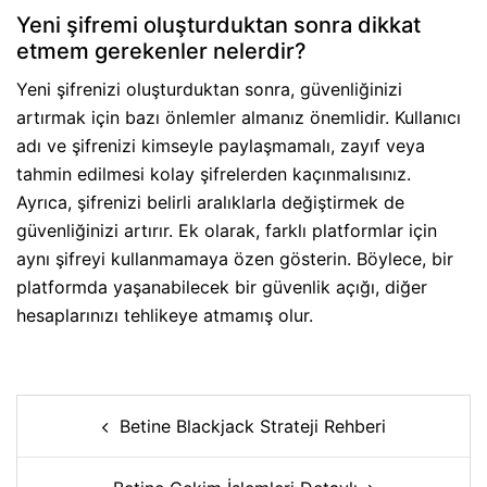
Yeni şifremi oluşturduktan sonra dikkat
etmem gerekenler nelerdir?
Yeni şifrenizi oluşturduktan sonra, güvenliğinizi
artırmak için bazı önlemler almanız önemlidir. Kullanıcı
adı ve şifrenizi kimseyle paylaşmamalı, zayıf veya
tahmin edilmesi kolay şifrelerden kaçınmalısınız.
Ayrıca, şifrenizi belirli aralıklarla değiştirmek de
güvenliğinizi artırır. Ek olarak, farklı platformlar için
aynı şifreyi kullanmamaya özen gösterin. Böylece, bir
platformda yaşanabilecek bir güvenlik açığı, diğer
hesaplarınızı tehlikeye atmamış olur.
Post
Betine Blackjack Strateji Rehberi
navigation