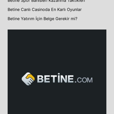
Betine Spor Bahisleri Kazanma Taktikleri
Betine Canlı Casinoda En Karlı Oyunlar
Betine Yatırım İçin Belge Gerekir mi?