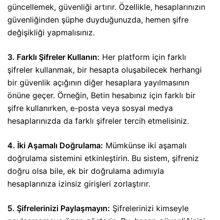
güncellemek, güvenliği artırır. Özellikle, hesaplarınızın
güvenliğinden şüphe duyduğunuzda, hemen şifre
değişikliği yapmalısınız.
3. Farklı Şifreler Kullanın:
Her platform için farklı
şifreler kullanmak, bir hesapta oluşabilecek herhangi
bir güvenlik açığının diğer hesaplara yayılmasının
önüne geçer. Örneğin, Betin hesabınız için farklı bir
şifre kullanırken, e-posta veya sosyal medya
hesaplarınızda da farklı şifreler tercih etmelisiniz.
4. İki Aşamalı Doğrulama:
Mümkünse iki aşamalı
doğrulama sistemini etkinleştirin. Bu sistem, şifreniz
doğru olsa bile, ek bir doğrulama adımıyla
hesaplarınıza izinsiz girişleri zorlaştırır.
5. Şifrelerinizi Paylaşmayın:
Şifrelerinizi kimseyle