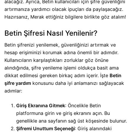
alacağız. Ayrıca, Betin kullanıcıları için şifre güvenliğini
artırmanıza yardımcı olacak ipuçları da paylaşacağız.
Hazırsanız, Merak ettiğiniz bilgilere birlikte göz atalım!
Betin Şifresi Nasıl Yenilenir?
Betin şifrenizi yenilemek, güvenliğinizi artırmak ve
hesap erişiminizi korumak adına önemli bir adımdır.
Kullanıcıların karşılaştıkları zorluklar göz önüne
alındığında, şifre yenileme işlemi oldukça basit ama
dikkat edilmesi gereken birkaç adım içerir. İşte
Betin
şifre yardım
konusunu daha iyi anlamanızı sağlayacak
adımlar:
Giriş Ekranına Gitmek
: Öncelikle Betin
platformuna girin ve giriş ekranını açın. Bu
genellikle ana sayfanın sağ üst köşesinde bulunur.
Şifremi Unuttum Seçeneği
: Giriş alanındaki