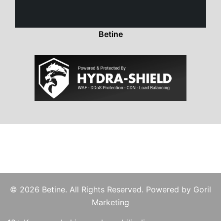
Betine
© 2026 Betine. All Rights Reserved. Powered by Goril
Marketing