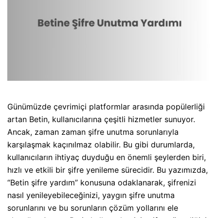
Günümüzde çevrimiçi platformlar arasında popülerliği
artan Betin, kullanıcılarına çeşitli hizmetler sunuyor.
Ancak, zaman zaman şifre unutma sorunlarıyla
karşılaşmak kaçınılmaz olabilir. Bu gibi durumlarda,
kullanıcıların ihtiyaç duyduğu en önemli şeylerden biri,
hızlı ve etkili bir şifre yenileme sürecidir. Bu yazımızda,
“Betin şifre yardım” konusuna odaklanarak, şifrenizi
nasıl yenileyebileceğinizi, yaygın şifre unutma
sorunlarını ve bu sorunların çözüm yollarını ele