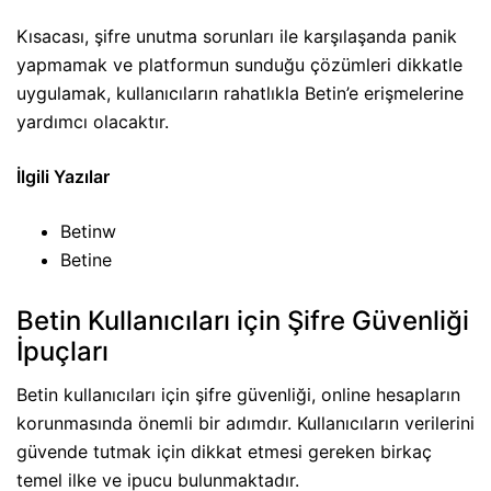
Kısacası, şifre unutma sorunları ile karşılaşanda panik
yapmamak ve platformun sunduğu çözümleri dikkatle
uygulamak, kullanıcıların rahatlıkla Betin’e erişmelerine
yardımcı olacaktır.
İlgili Yazılar
Betinw
Betine
Betin Kullanıcıları için Şifre Güvenliği
İpuçları
Betin kullanıcıları için şifre güvenliği, online hesapların
korunmasında önemli bir adımdır. Kullanıcıların verilerini
güvende tutmak için dikkat etmesi gereken birkaç
temel ilke ve ipucu bulunmaktadır.