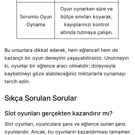
Oyun oynarken süre ve
Sorumlu Oyun
bütçe sınırları koyarak,
Oynama
kayıplarınızı kontrol
altında tutmaya çalışın.
Bu unsurlara dikkat ederek, hem eğlenceli hem de
kazançlı bir oyun deneyimi yaşayabilirsiniz. Unutmayın
ki, oyunlar bir eğlence aracı olmalıdır; dolayısıyla
kaybetmeyi göze alabileceğiniz miktarlarla oynamayı
tercih edin.
Sıkça Sorulan Sorular
Slot oyunları gerçekten kazandırır mı?
Slot oyunları, oyunculara şans ve eğlence sunan şans
oyunlarıdır. Ancak, bu oyunların kazandırması tamamen