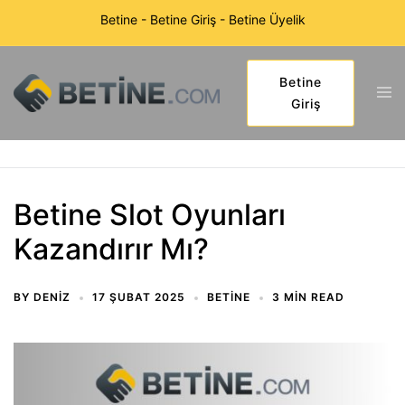
Skip
Betine - Betine Giriş - Betine Üyelik
to
content
Betine
Tog
Giriş
men
Betine Slot Oyunları
Kazandırır Mı?
BY
DENIZ
17 ŞUBAT 2025
BETINE
3 MIN READ