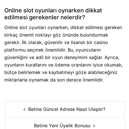
Online slot oyunları oynarken dikkat
edilmesi gerekenler nelerdir?
Online slot oyunları oynarken, dikkat edilmesi gereken
birkaç önemli noktayı göz önünde bulundurmak
gerekir. İlk olarak, güvenilir ve lisanslı bir casino
platformu seçmek önemlidir. Bu, oyuncuların
güvenliğini ve adil bir oyun deneyimini sağlar. Ayrıca,
oyunların kurallarını ve ödeme oranlarını iyice okumak,
bütçe belirlemek ve kaybetmeyi göze alabileceğiniz
miktarlarla oynamak da son derece önemlidir.
Post
Betine Güncel Adrese Nasıl Ulaşılır?
navigation
Betine Yeni Üyelik Bonusu