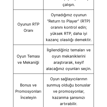
çalışın.
Oynadığınız oyunun
“Return to Player” (RTP)
Oyunun RTP
oranını kontrol edin;
Oranı
yüksek RTP, daha iyi
kazanç olasılığı demektir.
İlgilendiğiniz temaları ve
Oyun Teması
oyun mekaniklerini
ve Mekaniği
araştırarak, keyif
alacağınız oyunları seçin.
Oyun sağlayıcılarının
Bonus ve
sunmuş olduğu bonuslar
Promosyonları
ve promosyonlar,
İnceleyin
kazanma şansınızı
artırabilir.