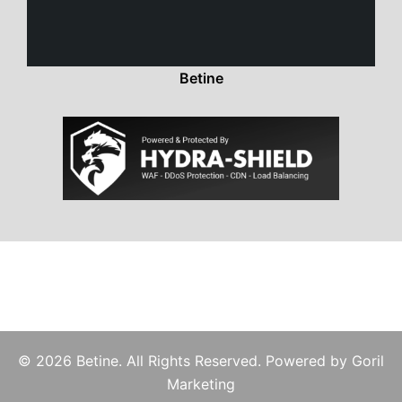
Betine
© 2026 Betine. All Rights Reserved. Powered by Goril
Marketing