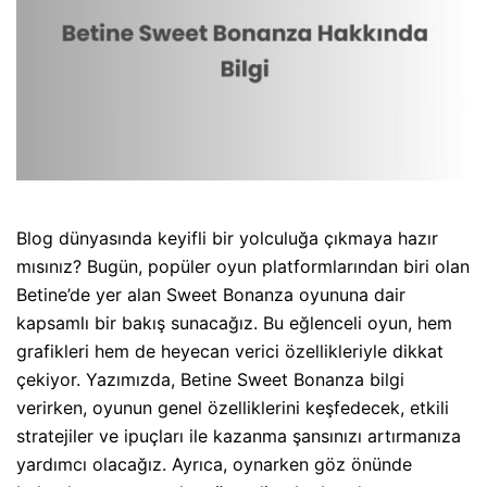
Blog dünyasında keyifli bir yolculuğa çıkmaya hazır
mısınız? Bugün, popüler oyun platformlarından biri olan
Betine’de yer alan Sweet Bonanza oyununa dair
kapsamlı bir bakış sunacağız. Bu eğlenceli oyun, hem
grafikleri hem de heyecan verici özellikleriyle dikkat
çekiyor. Yazımızda, Betine Sweet Bonanza bilgi
verirken, oyunun genel özelliklerini keşfedecek, etkili
stratejiler ve ipuçları ile kazanma şansınızı artırmanıza
yardımcı olacağız. Ayrıca, oynarken göz önünde