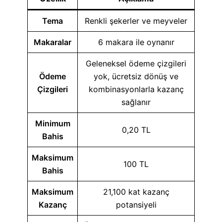
Tema
Renkli şekerler ve meyveler
Makaralar
6 makara ile oynanır
Geleneksel ödeme çizgileri
Ödeme
yok, ücretsiz dönüş ve
Çizgileri
kombinasyonlarla kazanç
sağlanır
Minimum
0,20 TL
Bahis
Maksimum
100 TL
Bahis
Maksimum
21,100 kat kazanç
Kazanç
potansiyeli