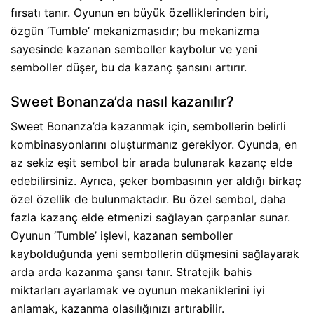
fırsatı tanır. Oyunun en büyük özelliklerinden biri,
özgün ‘Tumble’ mekanizmasıdır; bu mekanizma
sayesinde kazanan semboller kaybolur ve yeni
semboller düşer, bu da kazanç şansını artırır.
Sweet Bonanza’da nasıl kazanılır?
Sweet Bonanza’da kazanmak için, sembollerin belirli
kombinasyonlarını oluşturmanız gerekiyor. Oyunda, en
az sekiz eşit sembol bir arada bulunarak kazanç elde
edebilirsiniz. Ayrıca, şeker bombasının yer aldığı birkaç
özel özellik de bulunmaktadır. Bu özel sembol, daha
fazla kazanç elde etmenizi sağlayan çarpanlar sunar.
Oyunun ‘Tumble’ işlevi, kazanan semboller
kaybolduğunda yeni sembollerin düşmesini sağlayarak
arda arda kazanma şansı tanır. Stratejik bahis
miktarları ayarlamak ve oyunun mekaniklerini iyi
anlamak, kazanma olasılığınızı artırabilir.