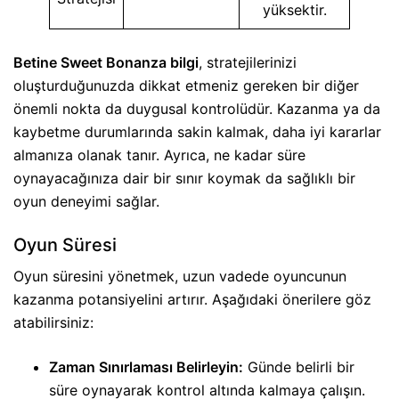
yüksektir.
Betine
Sweet Bonanza bilgi
, stratejilerinizi
oluşturduğunuzda dikkat etmeniz gereken bir diğer
önemli nokta da duygusal kontrolüdür. Kazanma ya da
kaybetme durumlarında sakin kalmak, daha iyi kararlar
almanıza olanak tanır. Ayrıca, ne kadar süre
oynayacağınıza dair bir sınır koymak da sağlıklı bir
oyun deneyimi sağlar.
Oyun Süresi
Oyun süresini yönetmek, uzun vadede oyuncunun
kazanma potansiyelini artırır. Aşağıdaki önerilere göz
atabilirsiniz:
Zaman Sınırlaması Belirleyin:
Günde belirli bir
süre oynayarak kontrol altında kalmaya çalışın.