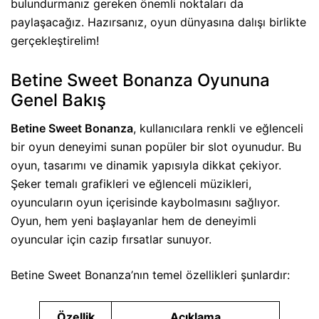
bulundurmanız gereken önemli noktaları da
paylaşacağız. Hazırsanız, oyun dünyasına dalışı birlikte
gerçekleştirelim!
Betine Sweet Bonanza Oyununa
Genel Bakış
Betine
Sweet Bonanza
, kullanıcılara renkli ve eğlenceli
bir oyun deneyimi sunan popüler bir slot oyunudur. Bu
oyun, tasarımı ve dinamik yapısıyla dikkat çekiyor.
Şeker temalı grafikleri ve eğlenceli müzikleri,
oyuncuların oyun içerisinde kaybolmasını sağlıyor.
Oyun, hem yeni başlayanlar hem de deneyimli
oyuncular için cazip fırsatlar sunuyor.
Betine Sweet Bonanza’nın temel özellikleri şunlardır:
Özellik
Açıklama