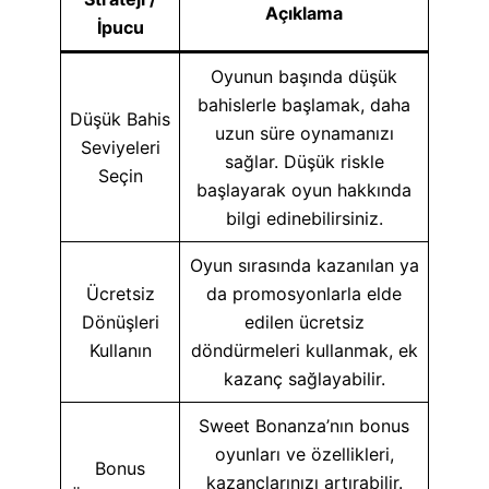
Açıklama
İpucu
Oyunun başında düşük
bahislerle başlamak, daha
Düşük Bahis
uzun süre oynamanızı
Seviyeleri
sağlar. Düşük riskle
Seçin
başlayarak oyun hakkında
bilgi edinebilirsiniz.
Oyun sırasında kazanılan ya
Ücretsiz
da promosyonlarla elde
Dönüşleri
edilen ücretsiz
Kullanın
döndürmeleri kullanmak, ek
kazanç sağlayabilir.
Sweet Bonanza’nın bonus
oyunları ve özellikleri,
Bonus
kazançlarınızı artırabilir.