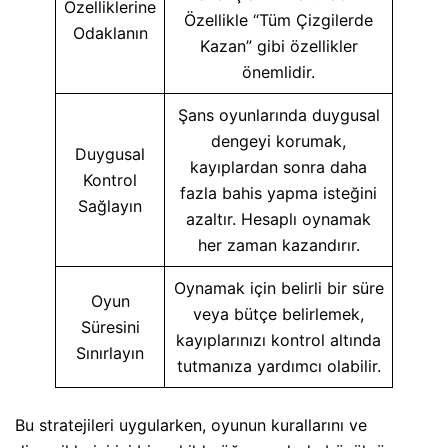
Özelliklerine
Özellikle “Tüm Çizgilerde
Odaklanın
Kazan” gibi özellikler
önemlidir.
Şans oyunlarında duygusal
dengeyi korumak,
Duygusal
kayıplardan sonra daha
Kontrol
fazla bahis yapma isteğini
Sağlayın
azaltır. Hesaplı oynamak
her zaman kazandırır.
Oynamak için belirli bir süre
Oyun
veya bütçe belirlemek,
Süresini
kayıplarınızı kontrol altında
Sınırlayın
tutmanıza yardımcı olabilir.
Bu stratejileri uygularken, oyunun kurallarını ve