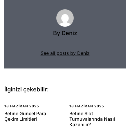
By Deniz
See all posts by Deniz
İlginizi çekebilir:
18 HAZIRAN 2025
18 HAZIRAN 2025
Betine Güncel Para
Betine Slot
Çekim Limitleri
Turnuvalarında Nasıl
Kazanılır?