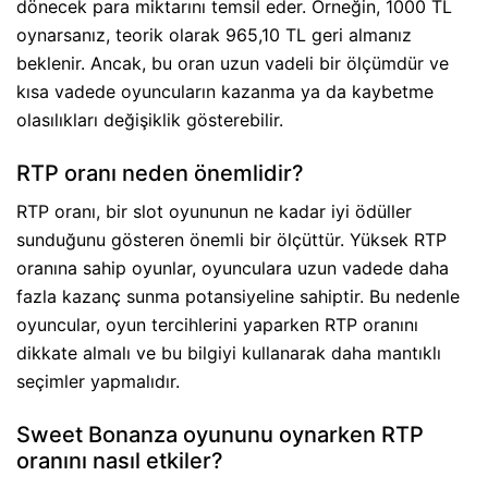
dönecek para miktarını temsil eder. Örneğin, 1000 TL
oynarsanız, teorik olarak 965,10 TL geri almanız
beklenir. Ancak, bu oran uzun vadeli bir ölçümdür ve
kısa vadede oyuncuların kazanma ya da kaybetme
olasılıkları değişiklik gösterebilir.
RTP oranı neden önemlidir?
RTP oranı, bir slot oyununun ne kadar iyi ödüller
sunduğunu gösteren önemli bir ölçüttür. Yüksek RTP
oranına sahip oyunlar, oyunculara uzun vadede daha
fazla kazanç sunma potansiyeline sahiptir. Bu nedenle
oyuncular, oyun tercihlerini yaparken RTP oranını
dikkate almalı ve bu bilgiyi kullanarak daha mantıklı
seçimler yapmalıdır.
Sweet Bonanza oyununu oynarken RTP
oranını nasıl etkiler?