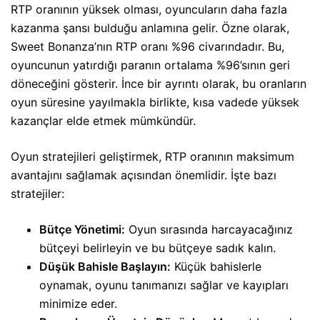
RTP oranının yüksek olması, oyuncuların daha fazla
kazanma şansı bulduğu anlamına gelir. Özne olarak,
Sweet Bonanza’nın RTP oranı %96 civarındadır. Bu,
oyuncunun yatırdığı paranın ortalama %96’sının geri
döneceğini gösterir. İnce bir ayrıntı olarak, bu oranların
oyun süresine yayılmakla birlikte, kısa vadede yüksek
kazançlar elde etmek mümkündür.
Oyun stratejileri geliştirmek, RTP oranının maksimum
avantajını sağlamak açısından önemlidir. İşte bazı
stratejiler:
Bütçe Yönetimi:
Oyun sırasında harcayacağınız
bütçeyi belirleyin ve bu bütçeye sadık kalın.
Düşük Bahisle Başlayın:
Küçük bahislerle
oynamak, oyunu tanımanızı sağlar ve kayıpları
minimize eder.