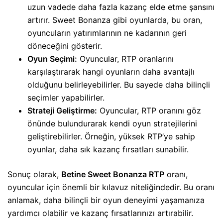
uzun vadede daha fazla kazanç elde etme şansını
artırır. Sweet Bonanza gibi oyunlarda, bu oran,
oyuncuların yatırımlarının ne kadarının geri
döneceğini gösterir.
Oyun Seçimi:
Oyuncular, RTP oranlarını
karşılaştırarak hangi oyunların daha avantajlı
olduğunu belirleyebilirler. Bu sayede daha bilinçli
seçimler yapabilirler.
Strateji Geliştirme:
Oyuncular, RTP oranını göz
önünde bulundurarak kendi oyun stratejilerini
geliştirebilirler. Örneğin, yüksek RTP’ye sahip
oyunlar, daha sık kazanç fırsatları sunabilir.
Sonuç olarak,
Betine Sweet Bonanza RTP
oranı,
oyuncular için önemli bir kılavuz niteliğindedir. Bu oranı
anlamak, daha bilinçli bir oyun deneyimi yaşamanıza
yardımcı olabilir ve kazanç fırsatlarınızı artırabilir.