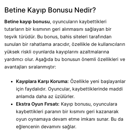
Betine Kayıp Bonusu Nedir?
Betine kayıp bonusu
, oyuncuların kaybettikleri
tutarların bir kısmının geri alınmasını sağlayan bir
teşvik türüdür. Bu bonus, bahis siteleri tarafından
sunulan bir rahatlama aracıdır, özellikle de kullanıcıların
yüksek riskli oyunlarda kayıplarını azaltmalarına
yardımcı olur. Aşağıda bu bonusun önemli özellikleri ve
avantajları sıralanmıştır:
Kayıplara Karşı Koruma:
Özellikle yeni başlayanlar
için faydalıdır. Oyuncular, kaybettiklerinde maddi
anlamda daha az üzülürler.
Ekstra Oyun Fırsatı:
Kayıp bonusu, oyunculara
kaybettikleri paranın bir kısmını geri kazanarak
oyun oynamaya devam etme imkanı sunar. Bu da
eğlencenin devamını sağlar.