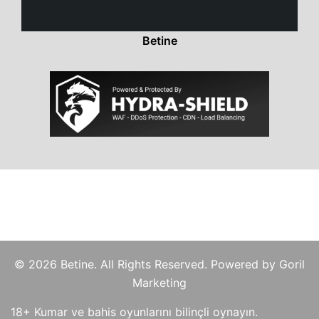
Betine
© 2026 Betine. All Rights Reserved. Powered by Goril
Marketing
18+ Kumar ve bahis oyunlarını bilinçli oynayın.