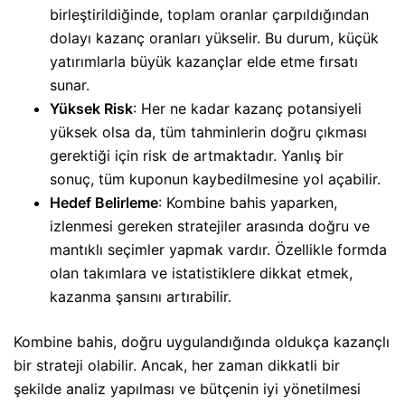
birleştirildiğinde, toplam oranlar çarpıldığından
dolayı kazanç oranları yükselir. Bu durum, küçük
yatırımlarla büyük kazançlar elde etme fırsatı
sunar.
Yüksek Risk
: Her ne kadar kazanç potansiyeli
yüksek olsa da, tüm tahminlerin doğru çıkması
gerektiği için risk de artmaktadır. Yanlış bir
sonuç, tüm kuponun kaybedilmesine yol açabilir.
Hedef Belirleme
: Kombine bahis yaparken,
izlenmesi gereken stratejiler arasında doğru ve
mantıklı seçimler yapmak vardır. Özellikle formda
olan takımlara ve istatistiklere dikkat etmek,
kazanma şansını artırabilir.
Kombine bahis, doğru uygulandığında oldukça kazançlı
bir strateji olabilir. Ancak, her zaman dikkatli bir
şekilde analiz yapılması ve bütçenin iyi yönetilmesi