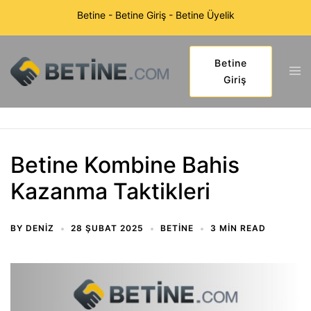
Skip
Betine - Betine Giriş - Betine Üyelik
to
content
Betine
Tog
Giriş
men
Betine Kombine Bahis
Kazanma Taktikleri
BY
DENIZ
28 ŞUBAT 2025
BETINE
3 MIN READ