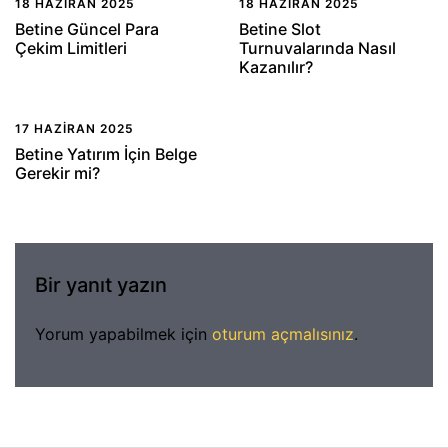
18 HAZIRAN 2025
18 HAZIRAN 2025
Betine Güncel Para
Betine Slot
Çekim Limitleri
Turnuvalarında Nasıl
Kazanılır?
17 HAZIRAN 2025
Betine Yatırım İçin Belge
Gerekir mi?
Bir yanıt yazın
Yorum yapabilmek için
oturum açmalısınız
.