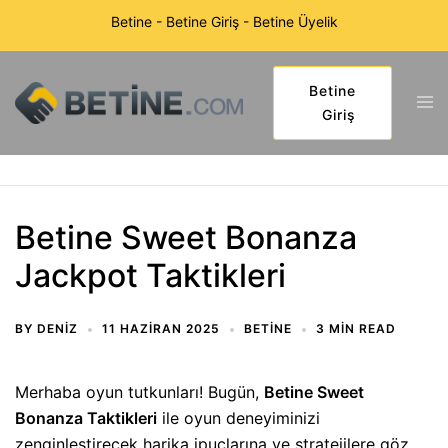
Skip
Betine - Betine Giriş - Betine Üyelik
to
content
Betine
Tog
Giriş
men
Betine Sweet Bonanza
Jackpot Taktikleri
BY
DENIZ
11 HAZIRAN 2025
BETINE
3 MIN READ
Merhaba oyun tutkunları! Bugün,
Betine Sweet
Bonanza Taktikleri
ile oyun deneyiminizi
zenginleştirecek harika ipuçlarına ve stratejilere göz