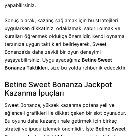
yapabilirsiniz.
Sonuç olarak, kazanç sağlamak için bu stratejileri
uygularken dikkatinizi odaklamak, sabırlı olmak ve
kuralları öğrenmek oldukça önemlidir. Kendi oynama
tarzınıza uygun taktikleri belirleyerek, Sweet
Bonanza’da daha zevkli bir oyun deneyimi
yaşayabilirsiniz. Uygulayacağınız
Betine Sweet
Bonanza Taktikleri
, size bu yolda rehberlik edecektir.
Betine Sweet Bonanza Jackpot
Kazanma İpuçları
Sweet Bonanza, yüksek kazanma potansiyeli ve
eğlenceli grafikleri ile dikkat çeken bir slot oyunudur.
Bu oyunu daha kazançlı hale getirmek için birkaç
strateji ve ipucu izlemek önemlidir. İşte
Betine
Sweet