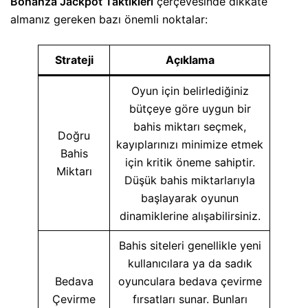
Bonanza Jackpot Taktikleri
çerçevesinde dikkate
almanız gereken bazı önemli noktalar:
Strateji
Açıklama
Oyun için belirlediğiniz
bütçeye göre uygun bir
bahis miktarı seçmek,
Doğru
kayıplarınızı minimize etmek
Bahis
için kritik öneme sahiptir.
Miktarı
Düşük bahis miktarlarıyla
başlayarak oyunun
dinamiklerine alışabilirsiniz.
Bahis siteleri genellikle yeni
kullanıcılara ya da sadık
Bedava
oyunculara bedava çevirme
Çevirme
fırsatları sunar. Bunları