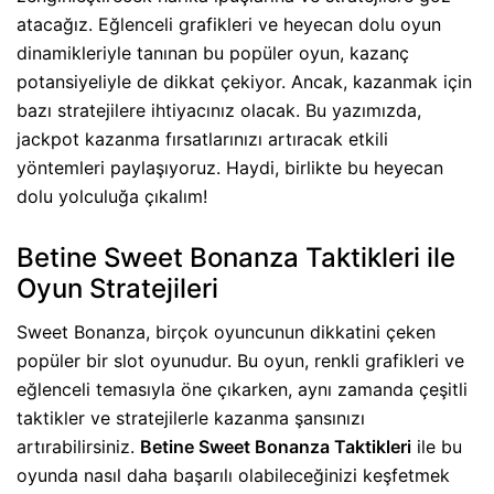
atacağız. Eğlenceli grafikleri ve heyecan dolu oyun
dinamikleriyle tanınan bu popüler oyun, kazanç
potansiyeliyle de dikkat çekiyor. Ancak, kazanmak için
bazı stratejilere ihtiyacınız olacak. Bu yazımızda,
jackpot kazanma fırsatlarınızı artıracak etkili
yöntemleri paylaşıyoruz. Haydi, birlikte bu heyecan
dolu yolculuğa çıkalım!
Betine Sweet Bonanza Taktikleri ile
Oyun Stratejileri
Sweet Bonanza, birçok oyuncunun dikkatini çeken
popüler bir slot oyunudur. Bu oyun, renkli grafikleri ve
eğlenceli temasıyla öne çıkarken, aynı zamanda çeşitli
taktikler ve stratejilerle kazanma şansınızı
artırabilirsiniz.
Betine
Sweet Bonanza Taktikleri
ile bu
oyunda nasıl daha başarılı olabileceğinizi keşfetmek