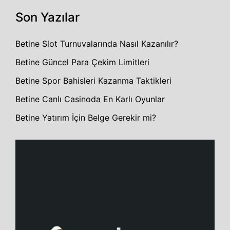
Son Yazılar
Betine Slot Turnuvalarında Nasıl Kazanılır?
Betine Güncel Para Çekim Limitleri
Betine Spor Bahisleri Kazanma Taktikleri
Betine Canlı Casinoda En Karlı Oyunlar
Betine Yatırım İçin Belge Gerekir mi?