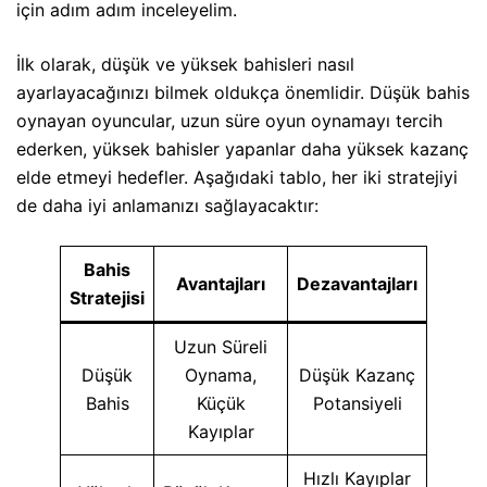
için adım adım inceleyelim.
İlk olarak, düşük ve yüksek bahisleri nasıl
ayarlayacağınızı bilmek oldukça önemlidir. Düşük bahis
oynayan oyuncular, uzun süre oyun oynamayı tercih
ederken, yüksek bahisler yapanlar daha yüksek kazanç
elde etmeyi hedefler. Aşağıdaki tablo, her iki stratejiyi
de daha iyi anlamanızı sağlayacaktır:
Bahis
Avantajları
Dezavantajları
Stratejisi
Uzun Süreli
Düşük
Oynama,
Düşük Kazanç
Bahis
Küçük
Potansiyeli
Kayıplar
Hızlı Kayıplar