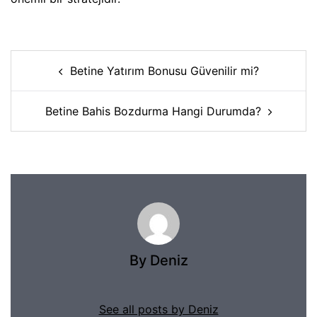
Post
Betine Yatırım Bonusu Güvenilir mi?
navigation
Betine Bahis Bozdurma Hangi Durumda?
By Deniz
See all posts by Deniz