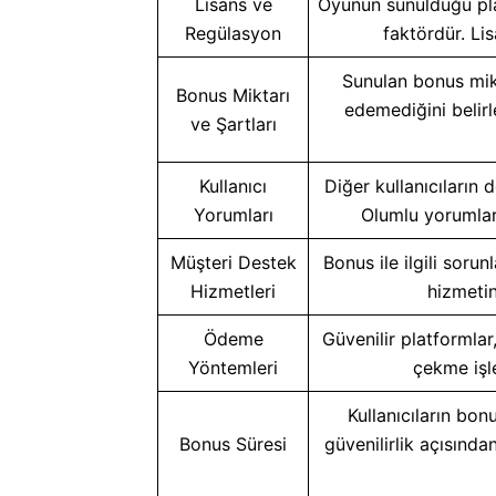
Lisans ve
Oyunun sunulduğu pla
Regülasyon
faktördür. Lis
Sunulan bonus mikta
Bonus Miktarı
edemediğini belirl
ve Şartları
Kullanıcı
Diğer kullanıcıların 
Yorumları
Olumlu yorumlar,
Müşteri Destek
Bonus ile ilgili sorun
Hizmetleri
hizmetin
Ödeme
Güvenilir platformlar
Yöntemleri
çekme işle
Kullanıcıların bon
Bonus Süresi
güvenilirlik açısında