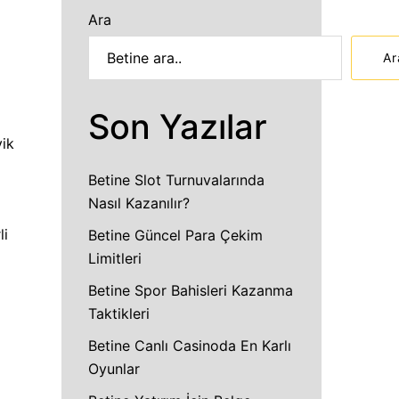
Ara
Ar
Son Yazılar
vik
Betine Slot Turnuvalarında
Nasıl Kazanılır?
li
Betine Güncel Para Çekim
Limitleri
Betine Spor Bahisleri Kazanma
Taktikleri
Betine Canlı Casinoda En Karlı
Oyunlar